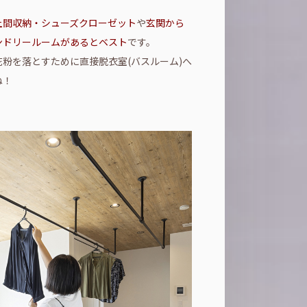
土間収納・シューズクローゼット
や
玄関から
ンドリールームがあるとベスト
です。
粉を落とすために直接脱衣室(バスルーム)へ
ね！