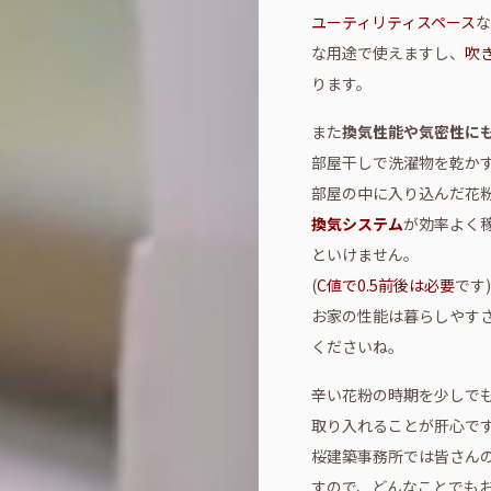
ユーティリティスペース
な
な用途で使えますし、
吹
ります。
また
換気性能や気密性に
部屋干しで洗濯物を乾か
部屋の中に入り込んだ花
換気システム
が効率よく
といけません。
(
C値で0.5前後は必要
です)
お家の性能は暮らしやす
くださいね。
辛い花粉の時期を少しで
取り入れることが肝心で
桜建築事務所では皆さん
すので、どんなことでも