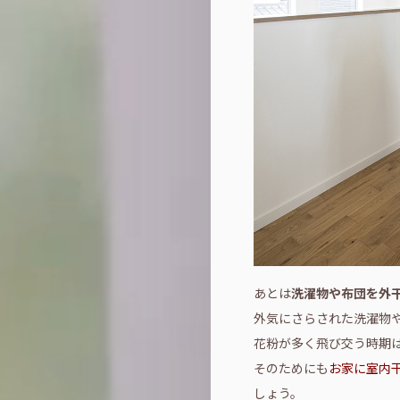
あとは
洗濯物や布団を外
外気にさらされた洗濯物
花粉が多く飛び交う時期
そのためにも
お家に室内
しょう。