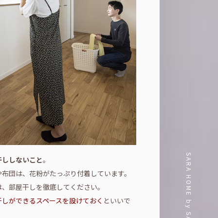
SARA HOME by SAKURA-KENCHIKU
干ししないこと
。
や布団は、花粉がたっぷり付着しています。
は、部屋干しを徹底してください。
干しができるスペースを設けておく
といいで