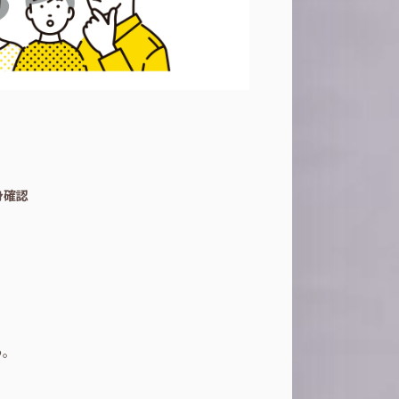
身確認
う。