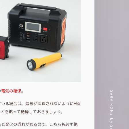
い
電気の確保
。
SARA HOME by SAKURA-KENCHIKU
ている場合は、電気が消費されないように+極
などを貼って
絶縁
しておきましょう。
ると発火の恐れがあるので、こちらも必ず絶