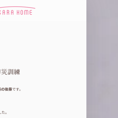
防災訓練
所の後藤
です。
した。