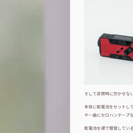
そして非常時に欠かせな
本体に乾電池をセットし
や－曲にセロハンテープ
乾電池を裸で管理してい