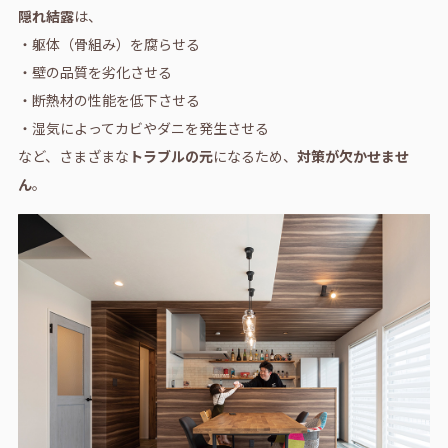
隠れ結露
は、
・躯体（骨組み）を腐らせる
・壁の品質を劣化させる
・断熱材の性能を低下させる
・湿気によってカビやダニを発生させる
など、さまざまな
トラブルの元
になるため、
対策が欠かせませ
ん
。