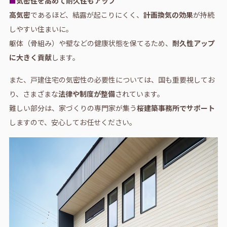
■
気密性を高めて耐久性もアップ
高気密
であるほど、結露が起こりにくく、
計画換気の効果
が持続
しやすい住まいに。
躯体（骨組み）や壁などの健康状態を保てるため、
耐久性アップ
に大きく貢献
します。
また、戸建住宅の気密性の必要性については、国も重要視してお
り、さまざまな
法律や制度が整備
されています。
難しい部分は、家づくりの専門家が集う
桜建築事務所でサポート
しますので、安心してお任せください。