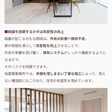
■
結露を回避するカギは気密性の向上
結露が起こるおもな原因は、
外気の影響
や
換気不足
。
家の隙間を減らして
気密性を向上
させることで、
外気の影響を受け難く、
換気システム
がしっかり機能するように
なるので、
そのリスクを回避できます。
桜建築事務所では、
手間を惜しまない丁寧な施工
によって、見え
ない構造部にもこだわり、住宅の気密性を高めています。