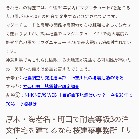
それぞれの調査では、今後30年以内にマグニチュード7を超える
大地震が70～80％の割合で発生すると想定されています。
マグニチュードと震度の関係は震源地からの距離によっても大き
く変わりますが、熊本地震ではマグニチュード7.3で最大震度7、
能登半島地震ではマグニチュード7.6で最大震度7が観測されてい
ます。
神奈川県でもこれらに匹敵する大地震が発生する可能性が高いた
め、災害への備えは必至と言えるでしょう。
参考①：
地震調査研究推進本部｜神奈川県の地震活動の特徴
参考②：
神奈川県｜地震被害想定調査
NHK NEWS WEB ｜首都直下地震はいつ？「今後30年で
参考③：
70％」の根拠は
厚木・海老名・町田で耐震等級3の注
文住宅を建てるなら桜建築事務所「サ