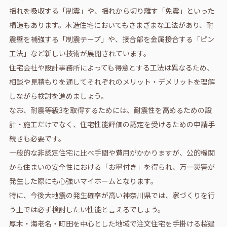
揺れを吸収する「制震」や、揺れから切り離す「免震」といった
構造もあります。木造住宅においてもさまざまな工法があり、耐
震壁を補強する「制震テープ」や、接合部を金属接合する「ピン
工法」など新しい技術が展開されています。
住宅会社や設計事務所によっても得意とする工法は異なるため、
相談や見積もりを通してそれぞれのメリット・デメリットを理解
しながら検討を進めましょう。
なお、耐震等級3を取得するためには、耐震性を高めるための設
計・施工だけでなく、住宅性能評価の認定を受けるための申請手
続きも必要です。
一般的な非認定住宅に比べ手間や費用がかかりますが、公的機関
から住まいの安全性における「お墨付き」を得られ、万一災害が
発生した際にも心強いマイホームとなります。
特に、今後大地震の発生確率が高い神奈川県では、家づくりを行
う上では必ず検討したい性能と言えるでしょう。
厚木・海老名・町田を中心とした地域で注文住宅を手掛ける桜建