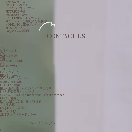
NEWS
ニュース
EVENTS
イベント
CONCEPT
コンセプト
FEATURES
特徴
WORKS
施工事例
LINE UP
商品ラインナップ
REAL ESTATE
分譲地＆分譲住宅
MODEL HOUSE
モデルハウス
BLOG
ブログ
FAQ
よくある質問
CONTACT US
イベント
個別相談
カタログ請求
来店予約
TOP
トップ
EVENTS
イベント
NEWS
ニュース
CONCEPT
コンセプト
WORKS
施工事例
FEATURES
特徴
確かな性能
設計・デザイン
丁寧な仕事
LINE UP
商品ラインナップ
いえらぼ
レスモア
subaco
狭小・変形地
saracat
LAND
土地探し
REAL ESTATE
分譲地＆分譲住宅
さくら大福
FAQ
よくある質問
BLOG
ブログ
ZEH
プライバシーポリシー
STAFF /
スタッフ