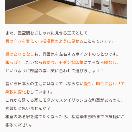
また、畳空間をおしゃれに見せる工夫として
畳の向きを変えて市松模様のように見せる
こともできます。
縁のありとなし
も、雰囲気を左右するポイントのひとつです。
和っぽく
したいなら
縁あり
、
モダンな印象
にするなら
縁なし
、
というように部屋の雰囲気に合わせて選びましょう！
昔から日本人の生活にはなくてはならない
畳も、時代に合わせて
柔軟に変化
をしています。
これから建てる家にモダンでスタイリッシュな和室があるのも、
素敵だと思いませんか？
和室のある家を建てたくなったら、桜建築事務所までお気軽にご
相談ください。