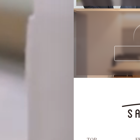
TOP
F