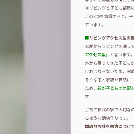
③リビングと子ども部屋
この3つを意識すると、
ています。
■
リビングアクセス型の
玄関からリビングを通っ
アクセス型」
と言います
外から帰ってきた子ども
ければならないため、家
そうなると家族が自然に
ため、
親が子どもの気配
す。
子育て世代の家で大切な
るような動線作りです。
間取り設計を味方に
つけ