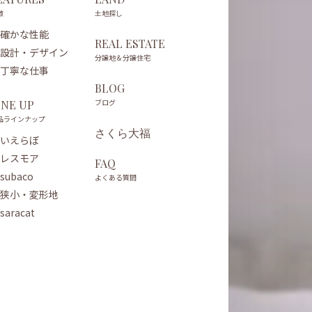
徴
土地探し
確かな性能
REAL ESTATE
設計・デザイン
分譲地＆分譲住宅
丁寧な仕事
BLOG
ブログ
INE UP
品ラインナップ
さくら大福
いえらぼ
レスモア
FAQ
subaco
よくある質問
狭小・変形地
saracat