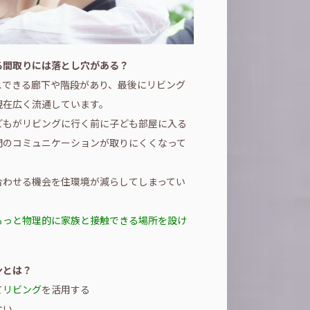
る間取りには落とし穴がある？
スできる廊下や階段があり、最後にリビング
現在広く流通しています。
どもがリビングに行く前に子ども部屋に入る
間のコミュニケーションが取りにくくなって
合わせる機会を住環境が減らしてしまってい
もっと物理的に家族と接触できる場所を設け
ンとは？
て
リビング
を活用する
ない