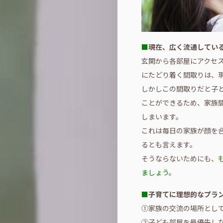
■
現在、広く流通してい
玄関から各部屋にアクセ
にたどり着く間取りは、
しかしこの間取りだと子
ことができるため、家族
しまいます。
これは毎日の家族が顔を
るとも言えます。
そうならないためにも、
ましょう
。
■
子育てに理想的なプラ
①家族の交流の場所とし
②子ども部屋を最優先し