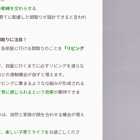
の
動線を交わらせる
子育てに配慮した間取りが設計できると言われ
間取りに注目！
て各部屋に行ける間取りのことを
「リビング
。
が、自室に行くまでに必ずリビングを通らな
族との接触機会が自ずと増えます。
リビングに集まるような仕組みが形成される
を常に感じられるという効果
が期待できま
のは、自然と家族が顔を合わせる機会が増え
て、
楽しい子育てライフを
お過ごしくださ