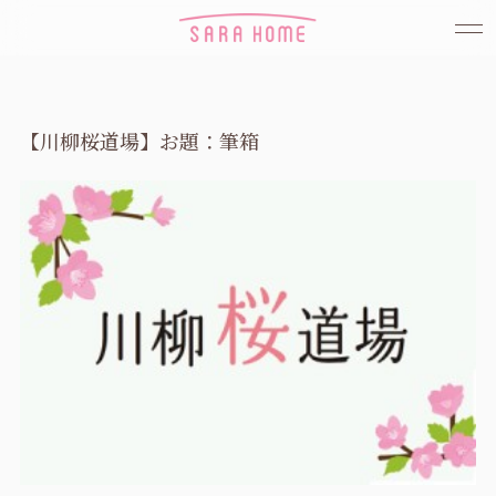
【川柳桜道場】お題：筆箱