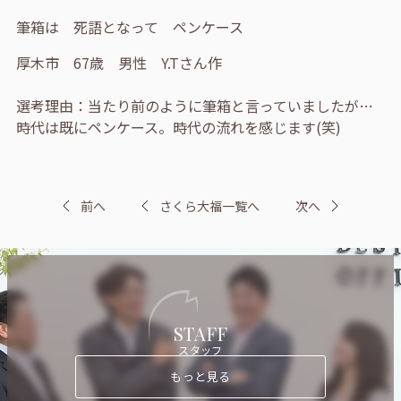
筆箱は 死語となって ペンケース
厚木市 67歳 男性 Y.Tさん作
選考理由：当たり前のように筆箱と言っていましたが…
時代は既にペンケース。時代の流れを感じます(笑)
前へ
さくら大福一覧へ
次へ
STAFF
スタッフ
もっと見る