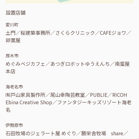
設置店舗
愛川町
土門／桜建築事務所／さくらクリニック／CAFEジョワ／
卵菓屋
厚木市
めぐみベジカフェ／あつぎロボットゆうえんち／南蛮屋
本店
海老名市
㈲戸山家具製作所／尾山幸陶芸教室／PUBLIE／RICOH
Ebina Creative Shop／ファンタジーキッズリゾート海老
名
伊勢原市
石田牧場のジェラート屋 めぐり／勝栄舎牧場 share／