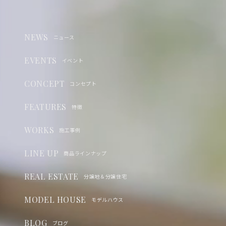
NEWS
ニュース
EVENTS
イベント
CONCEPT
コンセプト
FEATURES
特徴
WORKS
施工事例
LINE UP
商品ラインナップ
REAL ESTATE
分譲地＆分譲住宅
MODEL HOUSE
モデルハウス
BLOG
ブログ