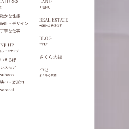
EATURES
LAND
徴
土地探し
確かな性能
REAL ESTATE
設計・デザイン
分譲地＆分譲住宅
丁寧な仕事
BLOG
ブログ
INE UP
品ラインナップ
さくら大福
いえらぼ
レスモア
FAQ
subaco
よくある質問
狭小・変形地
saracat