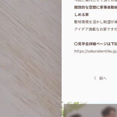
開放的な空間に家事楽動線
しめる家
敷地環境を活かし眺望が
アイデア満載なお家ですの
〇見学会詳細ページは下記
https://sakurakentiku.j
前へ