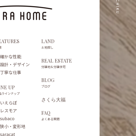
EATURES
LAND
徴
土地探し
確かな性能
REAL ESTATE
設計・デザイン
分譲地＆分譲住宅
丁寧な仕事
BLOG
ブログ
INE UP
品ラインナップ
さくら大福
いえらぼ
レスモア
FAQ
subaco
よくある質問
狭小・変形地
saracat